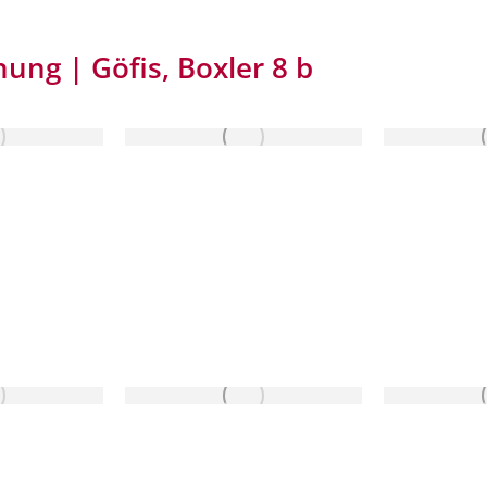
ng | Göfis, Boxler 8 b
UFT
VERKAUFT
VE
UFT
VERKAUFT
VE