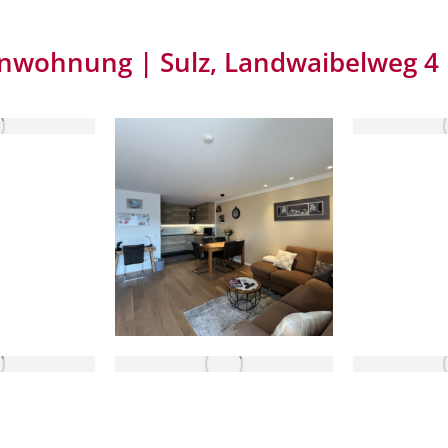
nwohnung | Sulz, Landwaibelweg 4
UFT
VE
VERKAUFT
UFT
VERKAUFT
VE