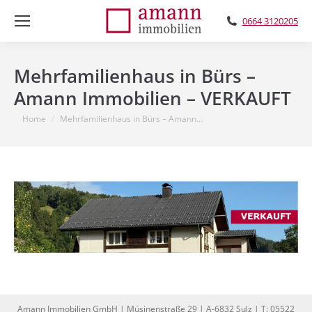
0664 3120205
Mehrfamilienhaus in Bürs –
Amann Immobilien – VERKAUFT
You are here:
Home
Mehrfamilienhaus in Bürs – Amann…
Amann Immobilien GmbH | Müsinenstraße 29 | A-6832 Sulz | T: 05522