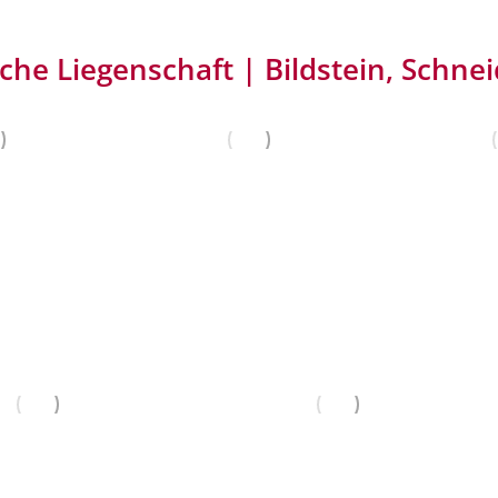
he Liegenschaft | Bildstein, Schnei
UFT
VERKAUFT
VE
ERKAUFT
VERKAUFT