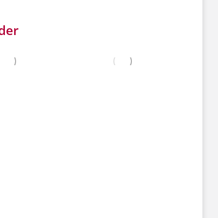
der
RKAUFT
VERKAUFT