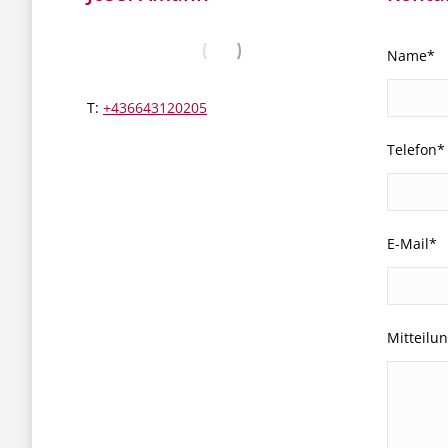
Name*
T:
+436643120205
Telefon*
E-Mail*
Mitteilu