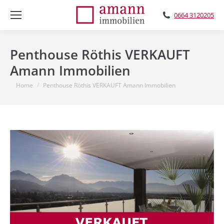
0664 3120205
Penthouse Röthis VERKAUFT
Amann Immobilien
You are here:
Home
Penthouse Röthis VERKAUFT Amann Immobilien