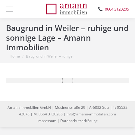
0664 3120205
Baugrund in Weiler – ruhige und
sonnige Lage – Amann
Immobilien
You are here:
Home
Baugrund in Weiler – ruhige…
Amann Immobilien GmbH | Müsinenstraße 29 | A-6832 Sulz | T: 05522
42078 | M: 0664 3120205 | info@amann-immobilien.com
Impressum
|
Datenschutzerklärung