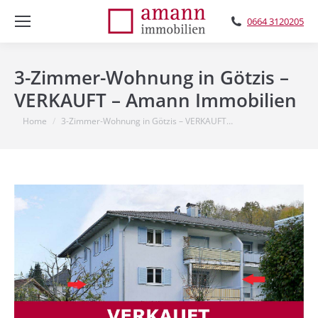
0664 3120205
3-Zimmer-Wohnung in Götzis –
VERKAUFT – Amann Immobilien
You are here:
Home
3-Zimmer-Wohnung in Götzis – VERKAUFT…