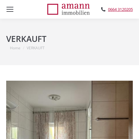
0664 3120205
VERKAUFT
You are here:
Home
VERKAUFT