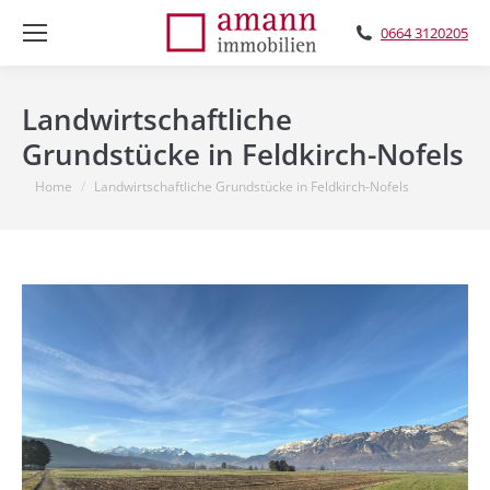
0664 3120205
Landwirtschaftliche
Grundstücke in Feldkirch-Nofels
You are here:
Home
Landwirtschaftliche Grundstücke in Feldkirch-Nofels