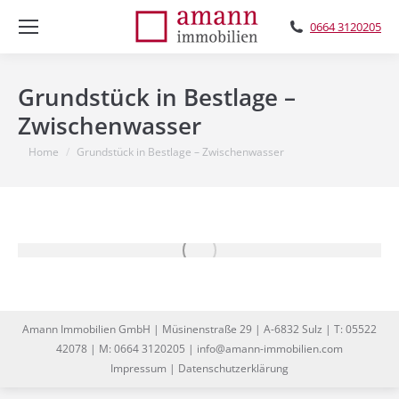
0664 3120205
Grundstück in Bestlage –
Zwischenwasser
You are here:
Home
Grundstück in Bestlage – Zwischenwasser
Amann Immobilien GmbH | Müsinenstraße 29 | A-6832 Sulz | T: 05522
42078 | M: 0664 3120205 | info@amann-immobilien.com
Impressum
|
Datenschutzerklärung