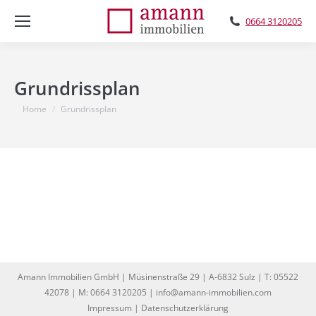
0664 3120205
Grundrissplan
You are here:
Home
Grundrissplan
Amann Immobilien GmbH | Müsinenstraße 29 | A-6832 Sulz | T: 05522
42078 | M: 0664 3120205 | info@amann-immobilien.com
Impressum
|
Datenschutzerklärung