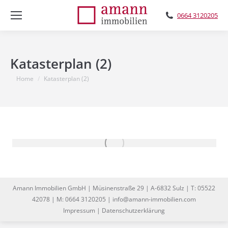
0664 3120205
Katasterplan (2)
You are here:
Home
Katasterplan (2)
Amann Immobilien GmbH | Müsinenstraße 29 | A-6832 Sulz | T: 05522
42078 | M: 0664 3120205 | info@amann-immobilien.com
Impressum
|
Datenschutzerklärung