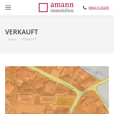
0664 3120205
VERKAUFT
You are here:
Home
VERKAUFT