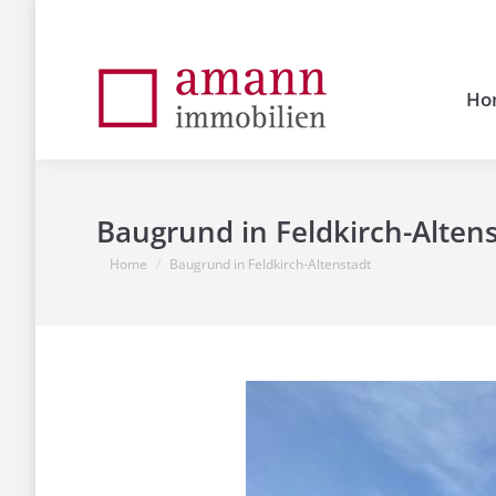
Ho
Baugrund in Feldkirch-Alten
You are here:
Home
Baugrund in Feldkirch-Altenstadt