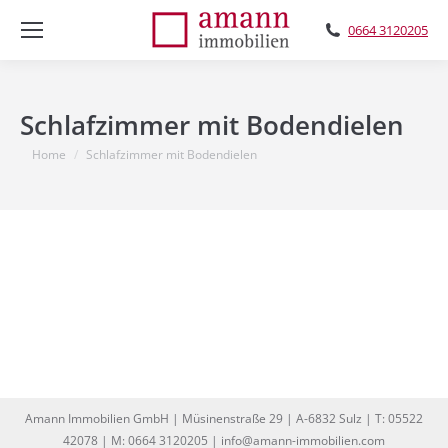
0664 3120205
Schlafzimmer mit Bodendielen
You are here:
Home
Schlafzimmer mit Bodendielen
Amann Immobilien GmbH | Müsinenstraße 29 | A-6832 Sulz | T: 05522
42078 | M: 0664 3120205 | info@amann-immobilien.com