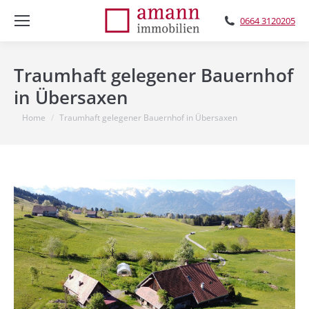
0664 3120205
Traumhaft gelegener Bauernhof
in Übersaxen
You are here:
Home
Traumhaft gelegener Bauernhof in Übersaxen