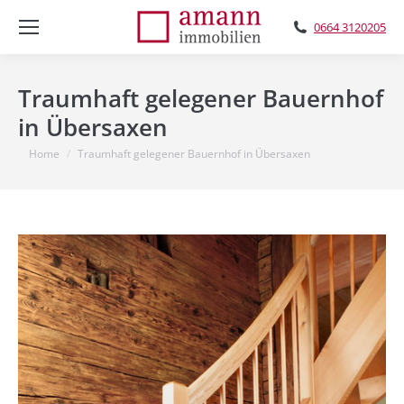
0664 3120205
Traumhaft gelegener Bauernhof
in Übersaxen
You are here:
Home
Traumhaft gelegener Bauernhof in Übersaxen