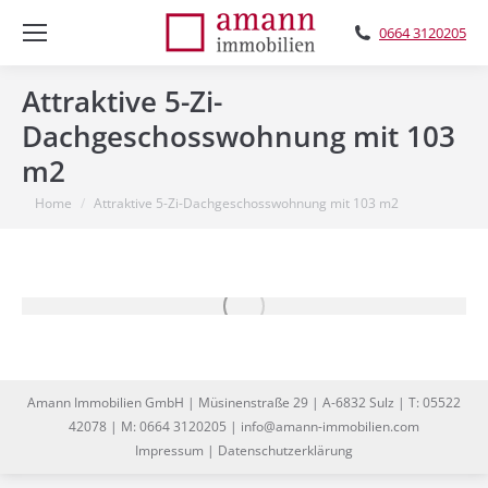
0664 3120205
Attraktive 5-Zi-
Dachgeschosswohnung mit 103
m2
You are here:
Home
Attraktive 5-Zi-Dachgeschosswohnung mit 103 m2
Amann Immobilien GmbH | Müsinenstraße 29 | A-6832 Sulz | T: 05522
42078 | M: 0664 3120205 | info@amann-immobilien.com
Impressum
|
Datenschutzerklärung