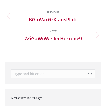
Album
PREVIOUS
navigation
BGinVarGrKlausPlatt
Previous
album:
NEXT
2ZiGaWoWeilerHerreng9
Next
album:
Search:
Neueste Beiträge