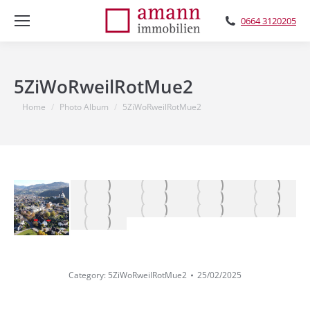
0664 3120205
5ZiWoRweilRotMue2
You are here:
Home
Photo Album
5ZiWoRweilRotMue2
Category:
5ZiWoRweilRotMue2
25/02/2025