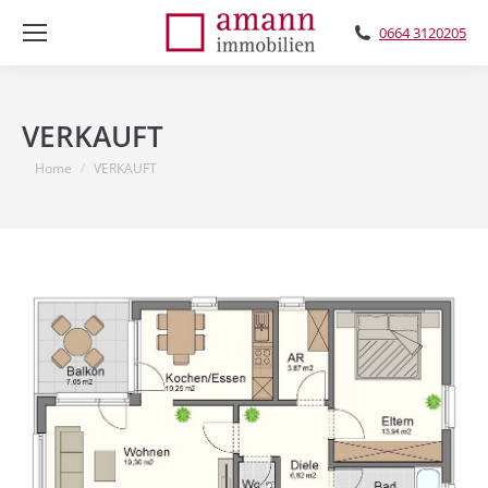
0664 3120205
VERKAUFT
You are here:
Home
VERKAUFT