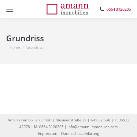
0664 3120205
Grundriss
You are here:
Home
Grundriss
Amann Immobilien GmbH | Müsinenstraße 29 | A-6832 Sulz | T: 05522
42078 | M: 0664 3120205 | info@amann-immobilien.com
Impressum
|
Datenschutzerklärung