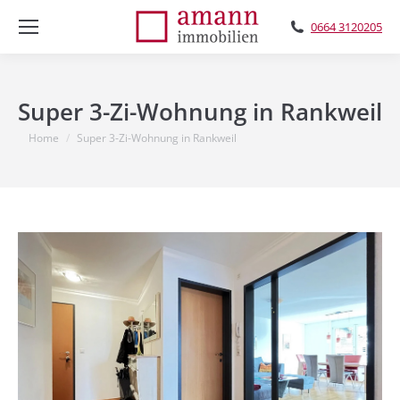
0664 3120205
Super 3-Zi-Wohnung in Rankweil
You are here:
Home
Super 3-Zi-Wohnung in Rankweil