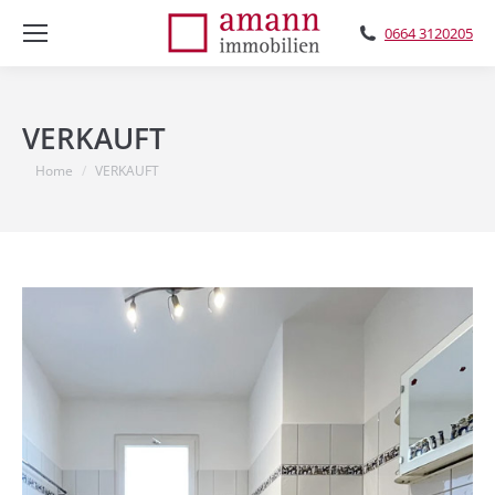
0664 3120205
VERKAUFT
You are here:
Home
VERKAUFT