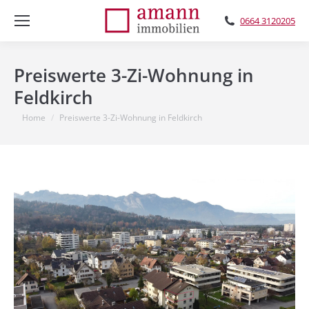
0664 3120205
Preiswerte 3-Zi-Wohnung in
Feldkirch
You are here:
Home
Preiswerte 3-Zi-Wohnung in Feldkirch