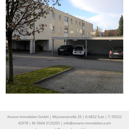
Amann Immobilien GmbH | Müsinenstraße 29 | A-6832 Sulz | T: 05522
42078 | M: 0664 3120205 | info@amann-immobilien.com