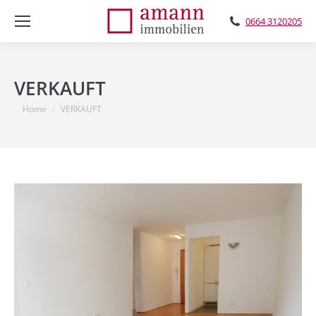
0664 3120205
VERKAUFT
You are here:
Home
VERKAUFT