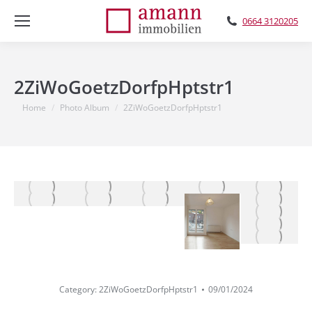
0664 3120205
2ZiWoGoetzDorfpHptstr1
You are here:
Home
Photo Album
2ZiWoGoetzDorfpHptstr1
Category:
2ZiWoGoetzDorfpHptstr1
09/01/2024