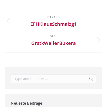
Album
PREVIOUS
navigation
EFHKlausSchmalzg1
Previous
album:
NEXT
GrstkWeilerBuxera
Next
album:
Search:
Neueste Beiträge