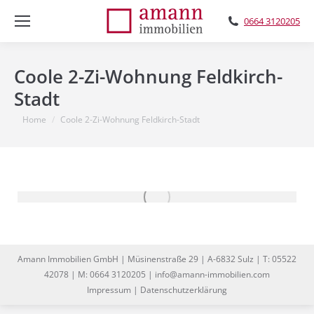
0664 3120205
Coole 2-Zi-Wohnung Feldkirch-
Stadt
You are here:
Home
Coole 2-Zi-Wohnung Feldkirch-Stadt
Amann Immobilien GmbH | Müsinenstraße 29 | A-6832 Sulz | T: 05522
42078 | M: 0664 3120205 | info@amann-immobilien.com
Impressum
|
Datenschutzerklärung