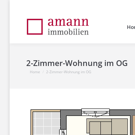
Ho
2-Zimmer-Wohnung im OG
You are here:
Home
2-Zimmer-Wohnung im OG