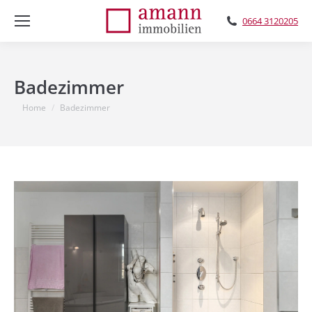
0664 3120205
Badezimmer
You are here:
Home
Badezimmer